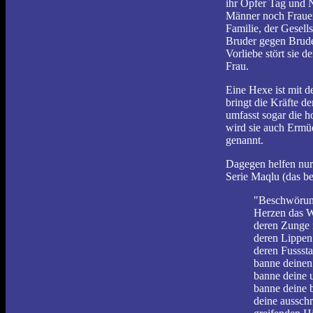
ihr Opfer Tag und 
Männer noch Frauen.
Familie, der Gesell
Bruder gegen Brude
Vorliebe stört sie
Frau.
Eine Hexe ist mit d
bringt die Kräfte d
umfasst sogar die 
wird sie auch Ermü
genannt.
Dagegen helfen nur
Serie Maqlu (das b
"Beschwörung
Herzen das W
deren Zunge 
deren Lippen 
deren Fusssta
banne deinen
banne deine 
banne deine 
deine ausschr