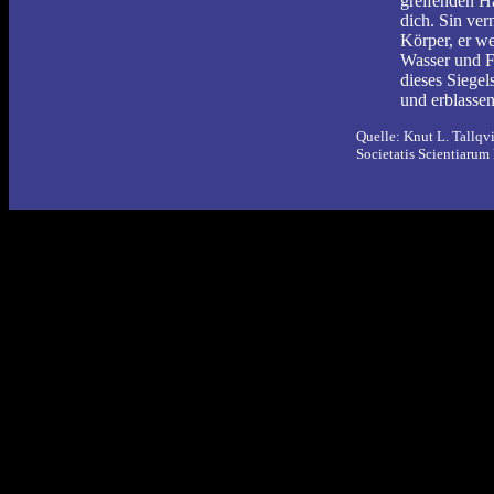
greifenden H
dich. Sin ver
Körper, er we
Wasser und F
dieses Siege
und erblasse
Quelle: Knut L. Tallqv
Societatis Scientiarum