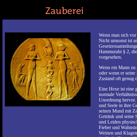
Wenn man sich vor 
Nicht umsonst ist a
Gesetzessammlung
Hammurabi § 2, die
vorgesehen.
Wenn ein Mann zu e
oder wenn er seine F
Zustand oft genug 
Eine Hexe ist eine 
normale Verhältniss
Unordnung hervor.
und Seele in ihre G
seinen Mund mit Zau
Getränk und seine Sp
und Leiden physisc
Fieber und Wahnsi
Weinen und Klagen,